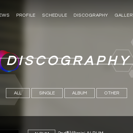
EWS
PROFILE
SCHEDULE
DISCOGRAPHY
GALLER
DISCOGRAPHY
ALL
SINGLE
ALBUM
OTHER