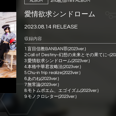
2nd配信mini ALBUM
ALBUM
愛情欲求シンドローム
2023.08.14 RELEASE
収録内容
1.盲目信教BANBAN罪(2023ver.)
2.Call of Destiny~幻想の未来とその果てに~(2023
3.愛情欲求シンドローム(2023ver.)
4.本格中華君攻略法(2023ver.)
5.Chu-in trip realize(2023ver.)
6.あのね(2023ver.)
7.無常論(2023ver.)
8.モトムポエム、エゴイズム(2023ver.)
9.モノクロレター(2023ver.)