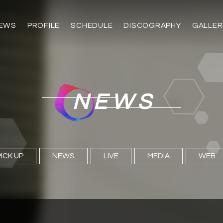
EWS
PROFILE
SCHEDULE
DISCOGRAPHY
GALLER
NEWS
PICK UP
NEWS
LIVE
MEDIA
WEB