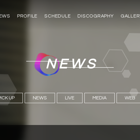
EWS
PROFILE
SCHEDULE
DISCOGRAPHY
GALLER
NEWS
PICK UP
NEWS
LIVE
MEDIA
WEB