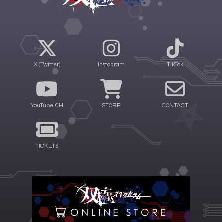
X (Twitter)
Instagram
TikTok
YouTube CH
STORE
CONTACT
TICKETS