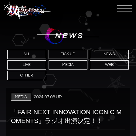
NEWS
ALL
PICK UP
NEWS
LIVE
MEDIA
WEB
OTHER
MEDIA
2024.07.08 UP
「FAIR NEXT INNOVATION ICONIC M
OMENTS」ラジオ出演決定！！