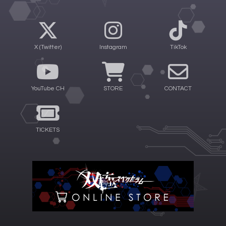
X (Twitter)
Instagram
TikTok
YouTube CH
STORE
CONTACT
TICKETS